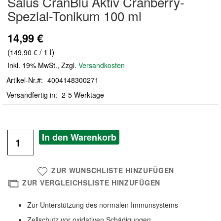
Salus CranBlu Aktiv Cranberry-
der
Spezial-Tonikum 100 ml
Bildergalerie
springen
14,99 €
(
/ 1 l)
149,90 €
Inkl. 19% MwSt.
,
Zzgl.
Versandkosten
Artikel-Nr.
4004148300271
Versandfertig in
2-5 Werktage
In den Warenkorb
ZUR WUNSCHLISTE HINZUFÜGEN
ZUR VERGLEICHSLISTE HINZUFÜGEN
Zur Unterstützung des normalen Immunsystems
Zellschutz vor oxidativen Schädigungen