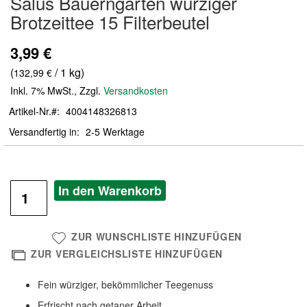
Salus Bauerngarten würziger
der
Brotzeittee 15 Filterbeutel
Bildergalerie
springen
3,99 €
(
/ 1 kg)
132,99 €
Inkl. 7% MwSt.
,
Zzgl.
Versandkosten
Artikel-Nr.
4004148326813
Versandfertig in
2-5 Werktage
In den Warenkorb
ZUR WUNSCHLISTE HINZUFÜGEN
ZUR VERGLEICHSLISTE HINZUFÜGEN
Fein würziger, bekömmlicher Teegenuss
Erfrischt nach getaner Arbeit