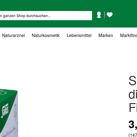
Mein
Mein
Suche
Konto
Wunschzettel
Naturarznei
Naturkosmetik
Lebensmittel
Marken
Marktfin
S
d
F
3
(
147