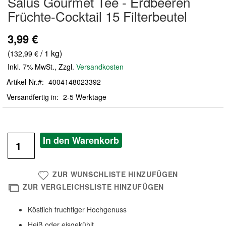
Salus Gourmet Tee - Erdbeeren
der
Früchte-Cocktail 15 Filterbeutel
Bildergalerie
springen
3,99 €
(
/ 1 kg)
132,99 €
Inkl. 7% MwSt.
,
Zzgl.
Versandkosten
Artikel-Nr.
4004148023392
Versandfertig in
2-5 Werktage
In den Warenkorb
ZUR WUNSCHLISTE HINZUFÜGEN
ZUR VERGLEICHSLISTE HINZUFÜGEN
Köstlich fruchtiger Hochgenuss
Heiß oder eisgekühlt