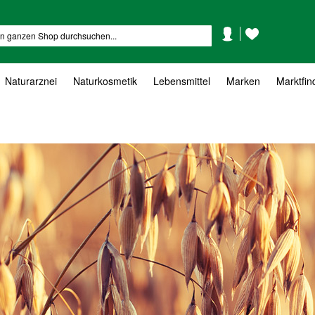
Mein
Mein
Suche
Konto
Wunschzettel
Naturarznei
Naturkosmetik
Lebensmittel
Marken
Marktfin