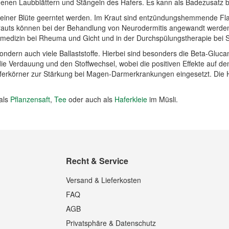
enen Laubblättern und Stängeln des Hafers. Es kann als Badezusatz be
seiner Blüte geerntet werden. Im Kraut sind entzündungshemmende F
erkrauts können bei der Behandlung von Neurodermitis angewandt werde
smedizin bei Rheuma und Gicht und in der Durchspülungstherapie bei St
sondern auch viele Ballaststoffe. Hierbei sind besonders die Beta-Gluc
 die Verdauung und den Stoffwechsel, wobei die positiven Effekte auf de
ferkörner zur Stärkung bei Magen-Darmerkrankungen eingesetzt. Die 
als
Pflanzensaft
,
Tee
oder auch als
Haferkleie
im Müsli.
Recht & Service
Versand & Lieferkosten
FAQ
AGB
Privatsphäre & Datenschutz