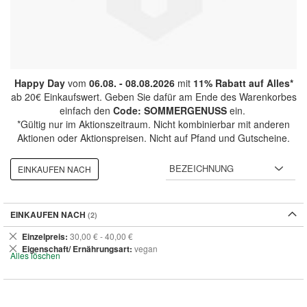
Happy Day
vom
06.08. - 08.08.2026
mit
11% Rabatt auf Alles*
ab 20€ Einkaufswert. Geben Sie dafür am Ende des Warenkorbes
einfach den
Code: SOMMERGENUSS
ein.
*Gültig nur im Aktionszeitraum. Nicht kombinierbar mit anderen
Aktionen oder Aktionspreisen. Nicht auf Pfand und Gutscheine.
EINKAUFEN NACH
EINKAUFEN NACH
Dies
Einzelpreis
30,00 € - 40,00 €
entfernen
Dies
Eigenschaft/ Ernährungsart
vegan
Alles löschen
entfernen