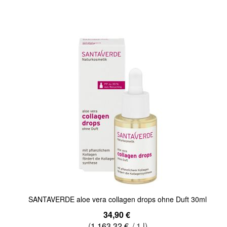
Quickview
SANTAVERDE aloe vera collagen drops ohne Duft 30ml
34,90 €
(
1.163,32 €
/ 1 l)