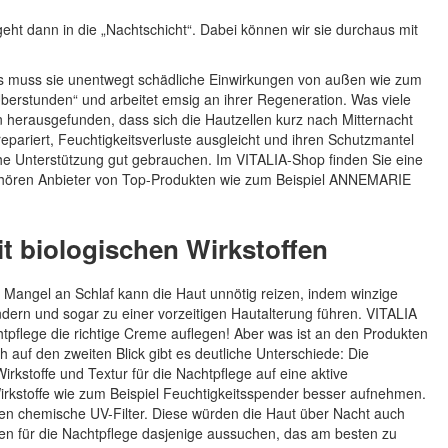
eht dann in die „Nachtschicht“. Dabei können wir sie durchaus mit
ges muss sie unentwegt schädliche Einwirkungen von außen wie zum
berstunden“ und arbeitet emsig an ihrer Regeneration. Was viele
n herausgefunden, dass sich die Hautzellen kurz nach Mitternacht
epariert, Feuchtigkeitsverluste ausgleicht und ihren Schutzmantel
iche Unterstützung gut gebrauchen. Im VITALIA-Shop finden Sie eine
gehören Anbieter von Top-Produkten wie zum Beispiel ANNEMARIE
it biologischen Wirkstoffen
n Mangel an Schlaf kann die Haut unnötig reizen, indem winzige
dern und sogar zu einer vorzeitigen Hautalterung führen. VITALIA
tpflege die richtige Creme auflegen! Aber was ist an den Produkten
 auf den zweiten Blick gibt es deutliche Unterschiede: Die
kstoffe und Textur für die Nachtpflege auf eine aktive
 Wirkstoffe wie zum Beispiel Feuchtigkeitsspender besser aufnehmen.
len chemische UV-Filter. Diese würden die Haut über Nacht auch
en für die Nachtpflege dasjenige aussuchen, das am besten zu