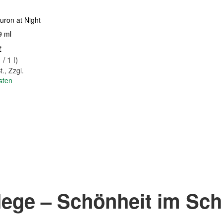
ron at Night
9 ml
€
/ 1 l)
t.
,
Zzgl.
sten
lege – Schönheit im Sch