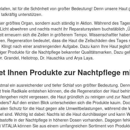
hlafen, ist für die Schönheit von großer Bedeutung! Denn unsere Haut g
 tatkräftig unterstützen.
unser größtes Organ, sondern auch ständig in Aktion. Während des Ta
-Licht abwehren und nachts macht ihr Reparatursystem buchstäblich „Ü
Zeit erneuern sich die Zellen in größerem Tempo. Wissenschaftler habe
len. Regeneration bedeutet, dass die Haut die Zellschäden des Tages r
t. Klingt nach einer anstrengenden Aufgabe. Dazu kann Ihre Haut jegl
iger Produkte für die Nachtpflege bekannter Qualitätsmarken. Dazu 
 Grandel, Heliotrop, Dr. Hauschka und Arya Laya.
et Ihnen Produkte zur Nachtpflege m
stmal ein ausreichender und tiefer Schlaf von größter Bedeutung. Den
freie Radikale entstehen können, die die Regeneration der Haut behin
fengehen nicht vergessen, die Haut gründlich zu reinigen und zur Nach
nders? Auf den ersten Blick unterscheiden sich die Produkte kaum. Doch
len Schutz für die Haut gegen alle Umweltbelastungen, während die Wir
t sind. Wichtig ist dabei: Nachts ist die Haut durchlässiger und kann
ltsstoffe in der Nachtpflege in höheren Dosen vorhanden. Dagegen feh
ei VITALIA können Sie aus einem umfangreichen Sortiment von Produkt