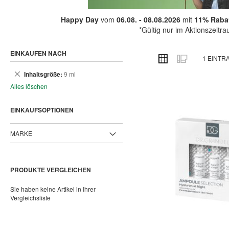
Happy Day
vom
06.08. - 08.08.2026
mit
11% Rabat
*Gültig nur im Aktionszeitr
EINKAUFEN NACH
ANSICHT
Raster
Liste
1
EINTR
ALS
Dies
Inhaltsgröße
9 ml
entfernen
Alles löschen
EINKAUFSOPTIONEN
MARKE
PRODUKTE VERGLEICHEN
Sie haben keine Artikel in Ihrer
Vergleichsliste