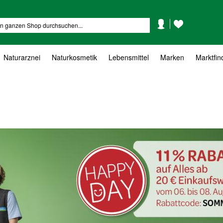
Mein
Mein
Suche
Konto
Wunschzettel
Naturarznei
Naturkosmetik
Lebensmittel
Marken
Marktfin