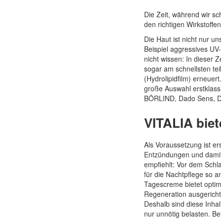
Die Zeit, während wir sc
Quickview
den richtigen Wirkstoffen
Die Haut ist nicht nur 
Beispiel aggressives UV
nicht wissen: In dieser 
sogar am schnellsten tei
(Hydrolipidfilm) erneuer
große Auswahl erstklass
BÖRLIND, Dado Sens, Dr.
VITALIA biet
Als Voraussetzung ist er
Entzündungen und damit 
empfiehlt: Vor dem Schla
für die Nachtpflege so a
Tagescreme bietet optima
Regeneration ausgerichte
Deshalb sind diese Inha
nur unnötig belasten. B