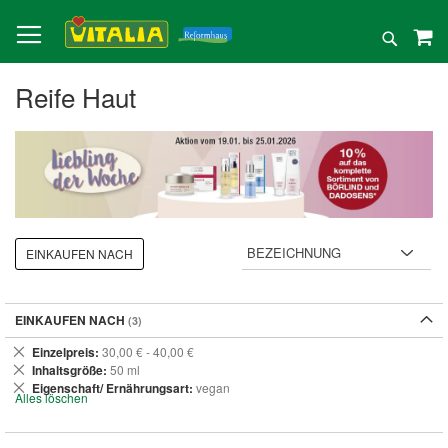
Direkt
zum
Suche
Inhalt
Reife Haut
EINKAUFEN NACH
EINKAUFEN NACH
Dies
Einzelpreis
30,00 € - 40,00 €
entfernen
Dies
Inhaltsgröße
50 ml
entfernen
Dies
Eigenschaft/ Ernährungsart
vegan
Alles löschen
entfernen