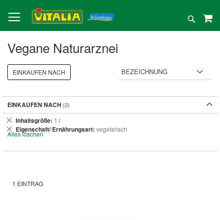
Direkt
zum
Suche
Inhalt
Vegane Naturarznei
EINKAUFEN NACH
EINKAUFEN NACH
Dies
Inhaltsgröße
1 l
entfernen
Dies
Eigenschaft/ Ernährungsart
vegetarisch
Alles löschen
entfernen
1
EINTRAG