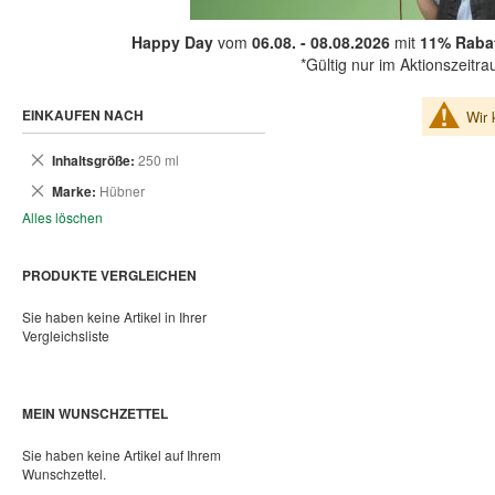
Happy Day
vom
06.08. - 08.08.2026
mit
11% Rabat
*Gültig nur im Aktionszeitr
EINKAUFEN NACH
Wir 
Dies
Inhaltsgröße
250 ml
entfernen
Dies
Marke
Hübner
entfernen
Alles löschen
PRODUKTE VERGLEICHEN
Sie haben keine Artikel in Ihrer
Vergleichsliste
MEIN WUNSCHZETTEL
Sie haben keine Artikel auf Ihrem
Wunschzettel.