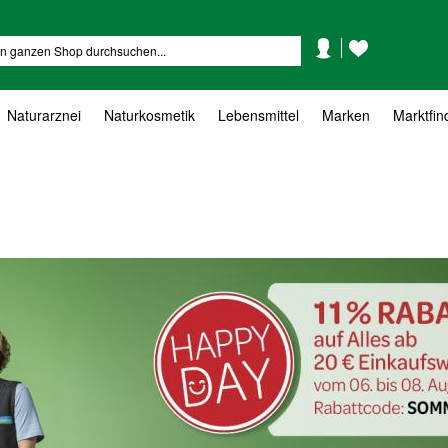
Mein
Mein
Suche
Konto
Wunschzettel
Naturarznei
Naturkosmetik
Lebensmittel
Marken
Marktfin