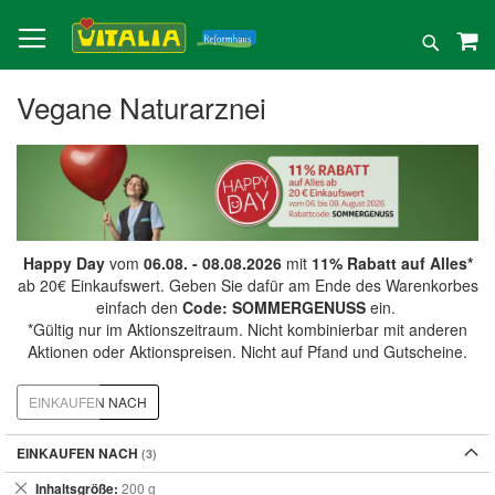
Direkt
zum
Suche
Inhalt
Vegane Naturarznei
Happy Day
vom
06.08. - 08.08.2026
mit
11% Rabatt auf Alles*
ab 20€ Einkaufswert. Geben Sie dafür am Ende des Warenkorbes
einfach den
Code: SOMMERGENUSS
ein.
*Gültig nur im Aktionszeitraum. Nicht kombinierbar mit anderen
Aktionen oder Aktionspreisen. Nicht auf Pfand und Gutscheine.
EINKAUFEN NACH
EINKAUFEN NACH
Dies
Inhaltsgröße
200 g