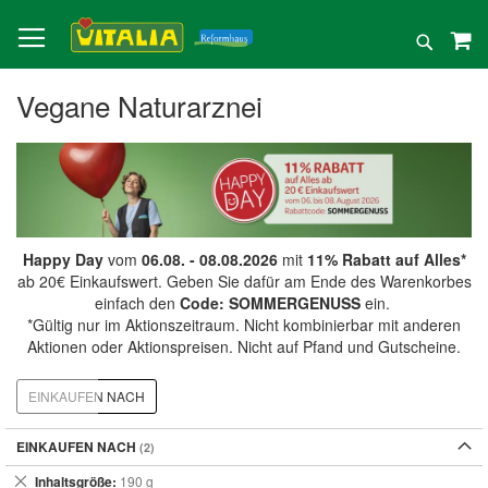
Direkt
zum
Suche
Inhalt
Vegane Naturarznei
Happy Day
vom
06.08. - 08.08.2026
mit
11% Rabatt auf Alles*
ab 20€ Einkaufswert. Geben Sie dafür am Ende des Warenkorbes
einfach den
Code: SOMMERGENUSS
ein.
*Gültig nur im Aktionszeitraum. Nicht kombinierbar mit anderen
Aktionen oder Aktionspreisen. Nicht auf Pfand und Gutscheine.
EINKAUFEN NACH
EINKAUFEN NACH
Dies
Inhaltsgröße
190 g