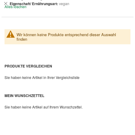
entfernen
Dies
Eigenschaft/ Ernährungsart
vegan
Alles löschen
entfernen
Wir können keine Produkte entsprechend dieser Auswahl
finden
PRODUKTE VERGLEICHEN
Sie haben keine Artikel in Ihrer Vergleichsliste
MEIN WUNSCHZETTEL
Sie haben keine Artikel auf Ihrem Wunschzettel.