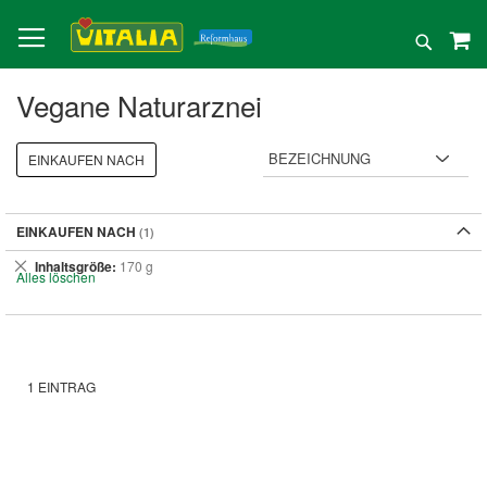
Direkt
zum
Suche
Inhalt
Vegane Naturarznei
EINKAUFEN NACH
EINKAUFEN NACH
Dies
Inhaltsgröße
170 g
Alles löschen
entfernen
1
EINTRAG