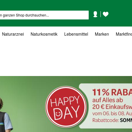
Mein
Mein
Suche
Konto
Wunschzettel
Naturarznei
Naturkosmetik
Lebensmittel
Marken
Marktfin