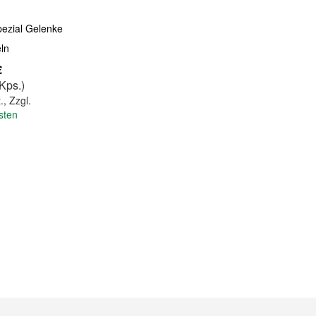
pezial Gelenke
ln
€
 Kps.)
.
,
Zzgl.
sten