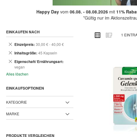
Happy Day
vom
06.08. - 08.08.2026
mit
11% Rabat
*Gültig nur im Aktionszeitr
EINKAUFEN NACH
ANSICHT
Raster
Liste
1
EINTR
ALS
Dies
Einzelpreis
30,00 € - 40,00 €
entfernen
Dies
Inhaltsgröße
45 Kapseln
entfernen
Dies
Eigenschaft/ Ernährungsart
entfernen
vegan
Alles löschen
EINKAUFSOPTIONEN
KATEGORIE
MARKE
PRODUKTE VERGLEICHEN