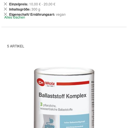
Dies
Einzelpreis
10,00 € - 20,00 €
entfernen
Dies
Inhaltsgröße
300 g
entfernen
Dies
Eigenschaft/ Ernährungsart
vegan
Alles löschen
entfernen
5
ARTIKEL