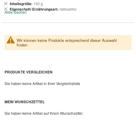
entfernen
Dies
Inhaltsgröße
150 g
entfernen
Dies
Eigenschaft/ Ernährungsart
laktosefrei
Alles löschen
entfernen
Wir können keine Produkte entsprechend dieser Auswahl
finden
PRODUKTE VERGLEICHEN
Sie haben keine Artikel in Ihrer Vergleichsliste
MEIN WUNSCHZETTEL
Sie haben keine Artikel auf Ihrem Wunschzettel.