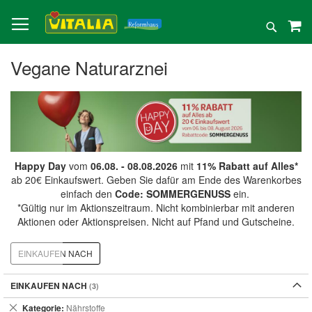
Direkt
zum
Suche
Inhalt
Vegane Naturarznei
Happy Day
vom
06.08. - 08.08.2026
mit
11% Rabatt auf Alles*
ab 20€ Einkaufswert. Geben Sie dafür am Ende des Warenkorbes
einfach den
Code: SOMMERGENUSS
ein.
*Gültig nur im Aktionszeitraum. Nicht kombinierbar mit anderen
Aktionen oder Aktionspreisen. Nicht auf Pfand und Gutscheine.
EINKAUFEN NACH
EINKAUFEN NACH
Dies
Kategorie
Nährstoffe