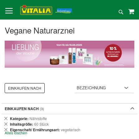
Direkt
zum
Suche
Inhalt
Vegane Naturarznei
EINKAUFEN NACH
EINKAUFEN NACH
Dies
Kategorie
Nährstoffe
entfernen
Dies
Inhaltsgröße
60 Stück
entfernen
Dies
Eigenschaft/ Ernährungsart
vegetarisch
Alles löschen
entfernen