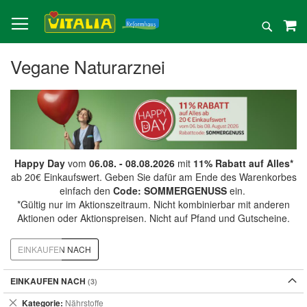
Direkt
zum
Suche
Inhalt
Vegane Naturarznei
Happy Day
vom
06.08. - 08.08.2026
mit
11% Rabatt auf Alles*
ab 20€ Einkaufswert. Geben Sie dafür am Ende des Warenkorbes
einfach den
Code: SOMMERGENUSS
ein.
*Gültig nur im Aktionszeitraum. Nicht kombinierbar mit anderen
Aktionen oder Aktionspreisen. Nicht auf Pfand und Gutscheine.
EINKAUFEN NACH
EINKAUFEN NACH
Dies
Kategorie
Nährstoffe