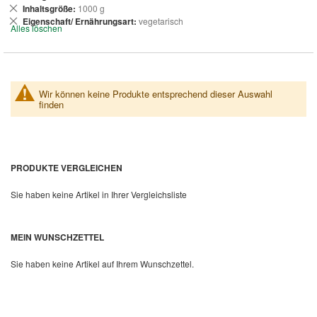
entfernen
Dies
Inhaltsgröße
1000 g
entfernen
Dies
Eigenschaft/ Ernährungsart
vegetarisch
Alles löschen
entfernen
Wir können keine Produkte entsprechend dieser Auswahl
finden
PRODUKTE VERGLEICHEN
Sie haben keine Artikel in Ihrer Vergleichsliste
MEIN WUNSCHZETTEL
Sie haben keine Artikel auf Ihrem Wunschzettel.