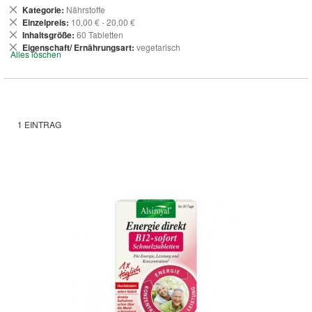
Dies
Kategorie
Nährstoffe
entfernen
Dies
Einzelpreis
10,00 € - 20,00 €
entfernen
Dies
Inhaltsgröße
60 Tabletten
entfernen
Dies
Eigenschaft/ Ernährungsart
vegetarisch
Alles löschen
entfernen
1
EINTRAG