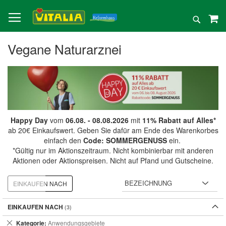
Direkt
zum
Suche
Inhalt
Vegane Naturarznei
Happy Day
vom
06.08. - 08.08.2026
mit
11% Rabatt auf Alles*
ab 20€ Einkaufswert. Geben Sie dafür am Ende des Warenkorbes
einfach den
Code: SOMMERGENUSS
ein.
*Gültig nur im Aktionszeitraum. Nicht kombinierbar mit anderen
Aktionen oder Aktionspreisen. Nicht auf Pfand und Gutscheine.
EINKAUFEN NACH
EINKAUFEN NACH
Dies
Kategorie
Anwendungsgebiete