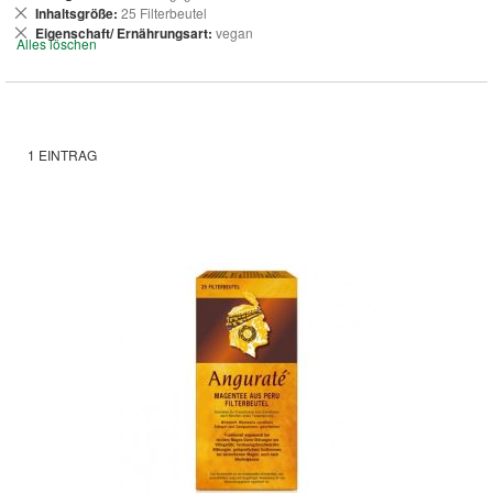
entfernen
Dies
Inhaltsgröße
25 Filterbeutel
entfernen
Dies
Eigenschaft/ Ernährungsart
vegan
Alles löschen
entfernen
1
EINTRAG