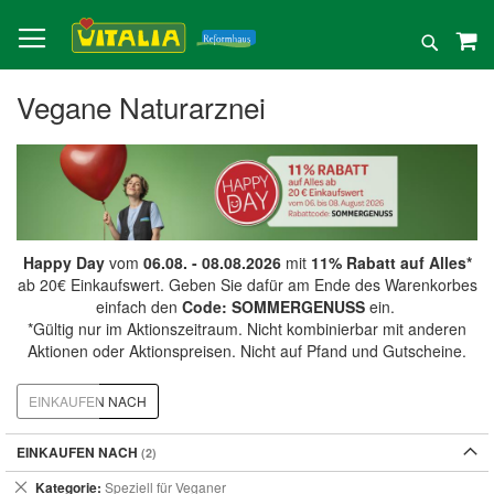
Direkt
zum
Suche
Inhalt
Vegane Naturarznei
Happy Day
vom
06.08. - 08.08.2026
mit
11% Rabatt auf Alles*
ab 20€ Einkaufswert. Geben Sie dafür am Ende des Warenkorbes
einfach den
Code: SOMMERGENUSS
ein.
*Gültig nur im Aktionszeitraum. Nicht kombinierbar mit anderen
Aktionen oder Aktionspreisen. Nicht auf Pfand und Gutscheine.
EINKAUFEN NACH
EINKAUFEN NACH
Dies
Kategorie
Speziell für Veganer