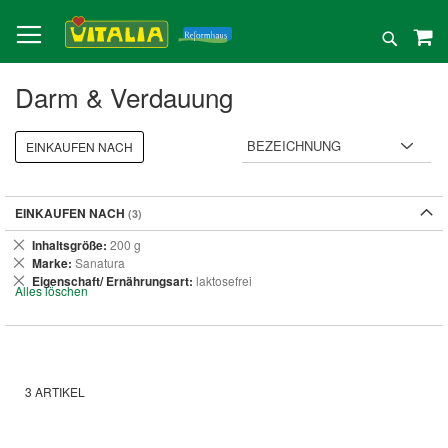
Direkt
zum
Suche
Inhalt
Darm & Verdauung
EINKAUFEN NACH
EINKAUFEN NACH
Dies
Inhaltsgröße
200 g
entfernen
Dies
Marke
Sanatura
entfernen
Dies
Eigenschaft/ Ernährungsart
laktosefrei
Alles löschen
entfernen
3
ARTIKEL