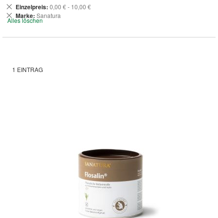
Dies
Einzelpreis
0,00 € - 10,00 €
entfernen
Dies
Marke
Sanatura
Alles löschen
entfernen
1
EINTRAG