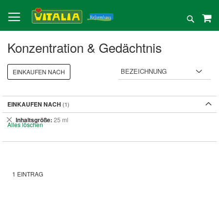
Direkt
zum
Suche
Inhalt
Konzentration & Gedächtnis
EINKAUFEN NACH
EINKAUFEN NACH
Dies
Inhaltsgröße
25 ml
Alles löschen
entfernen
1
EINTRAG