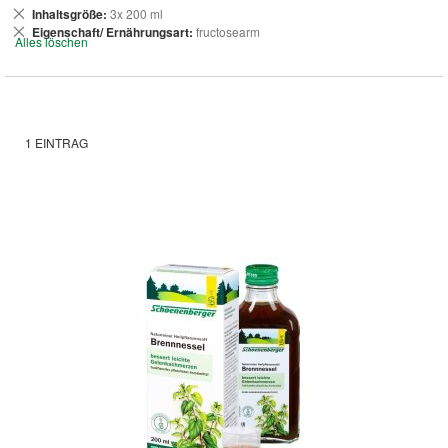
Dies
Inhaltsgröße
3x 200 ml
entfernen
Dies
Eigenschaft/ Ernährungsart
fructosearm
Alles löschen
entfernen
1
EINTRAG