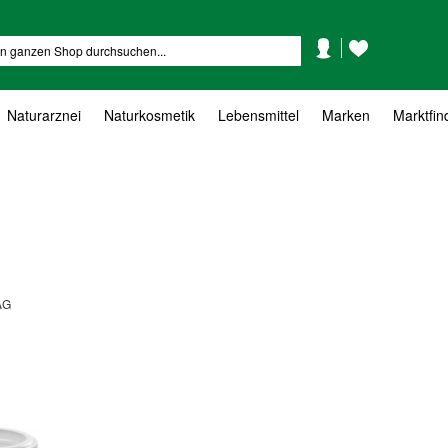
Mein
Mein
Suche
Konto
Wunschzettel
Naturarznei
Naturkosmetik
Lebensmittel
Marken
Marktfin
AG