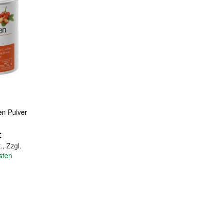
n Pulver
€
.
,
Zzgl.
sten