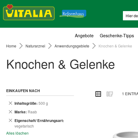
Suche
Angebote
Geschenke-Tipps
Home
Naturarznei
Anwendungsgebiete
Knochen & Gelenke
Knochen & Gelenke
EINKAUFEN NACH
ANSICHT
Raster
Liste
1
EINTR
ALS
Dies
Inhaltsgröße
500 g
entfernen
Dies
Marke
Raab
entfernen
Dies
Eigenschaft/ Ernährungsart
entfernen
vegetarisch
Alles löschen