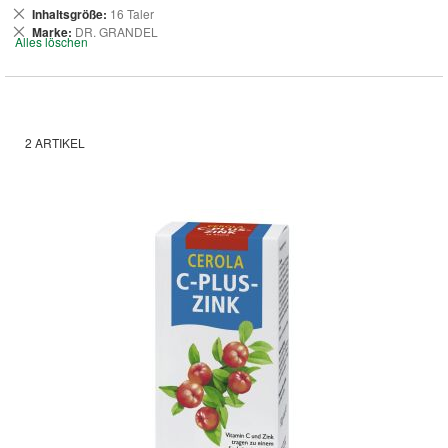
Dies
Inhaltsgröße
16 Taler
entfernen
Dies
Marke
DR. GRANDEL
Alles löschen
entfernen
2
ARTIKEL