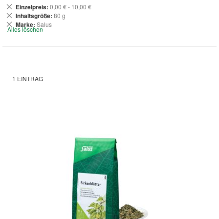
Dies
Einzelpreis
0,00 € - 10,00 €
entfernen
Dies
Inhaltsgröße
80 g
entfernen
Dies
Marke
Salus
Alles löschen
entfernen
1
EINTRAG