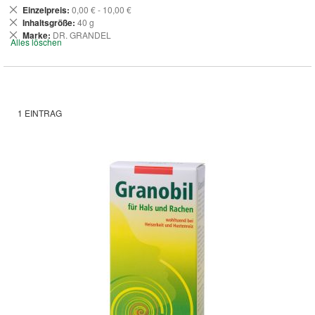
Dies
Einzelpreis
0,00 € - 10,00 €
entfernen
Dies
Inhaltsgröße
40 g
entfernen
Dies
Marke
DR. GRANDEL
Alles löschen
entfernen
1
EINTRAG