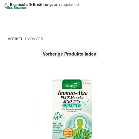
Dies
Eigenschaft/ Ernährungsart
vegetarisch
Alles löschen
entfernen
ARTIKEL
1
VON
305
Vorherige Produkte laden