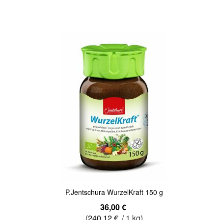
Quickview
P.Jentschura WurzelKraft 150 g
36,00 €
(
240,12 €
/ 1 kg)