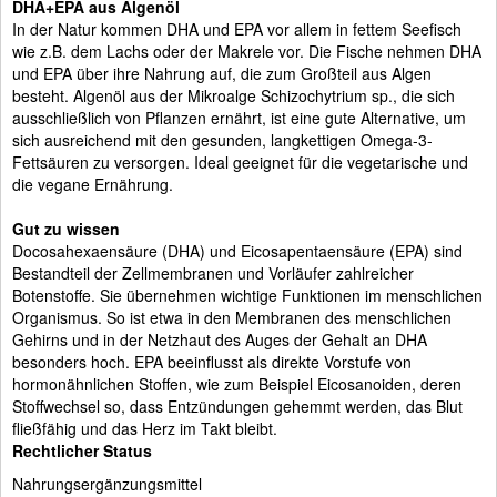
DHA+EPA aus Algenöl
In der Natur kommen DHA und EPA vor allem in fettem Seefisch
wie z.B. dem Lachs oder der Makrele vor. Die Fische nehmen DHA
und EPA über ihre Nahrung auf, die zum Großteil aus Algen
besteht. Algenöl aus der Mikroalge Schizochytrium sp., die sich
ausschließlich von Pflanzen ernährt, ist eine gute Alternative, um
sich ausreichend mit den gesunden, langkettigen Omega-3-
Fettsäuren zu versorgen. Ideal geeignet für die vegetarische und
die vegane Ernährung.
Gut zu wissen
Docosahexaensäure (DHA) und Eicosapentaensäure (EPA) sind
Bestandteil der Zellmembranen und Vorläufer zahlreicher
Botenstoffe. Sie übernehmen wichtige Funktionen im menschlichen
Organismus. So ist etwa in den Membranen des menschlichen
Gehirns und in der Netzhaut des Auges der Gehalt an DHA
besonders hoch. EPA beeinflusst als direkte Vorstufe von
hormonähnlichen Stoffen, wie zum Beispiel Eicosanoiden, deren
Stoffwechsel so, dass Entzündungen gehemmt werden, das Blut
fließfähig und das Herz im Takt bleibt.
Rechtlicher Status
Nahrungsergänzungsmittel