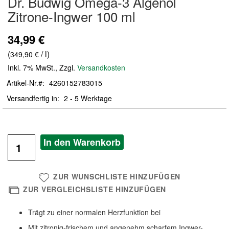
Dr. Budwig Omega-3 Algenöl
der
Zitrone-Ingwer 100 ml
Bildergalerie
springen
34,99 €
(
/ l)
349,90 €
Inkl. 7% MwSt.
,
Zzgl.
Versandkosten
Artikel-Nr.
4260152783015
Versandfertig in
2 - 5 Werktage
In den Warenkorb
ZUR WUNSCHLISTE HINZUFÜGEN
ZUR VERGLEICHSLISTE HINZUFÜGEN
Trägt zu einer normalen Herzfunktion bei
Mit zitronig-frischem und angenehm scharfem Ingwer-