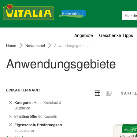
Suche
Angebote
Geschenke-Tipps
Home
Naturarznei
Anwendungsgebiete
Anwendungsgebiete
EINKAUFEN NACH
ANSICHT
Raster
Liste
3
ARTIK
ALS
Dies
Kategorie
Herz, Kreislauf &
entfernen
Blutdruck
Dies
Inhaltsgröße
60 Kapseln
entfernen
Dies
Eigenschaft/ Ernährungsart
entfernen
fructosearm