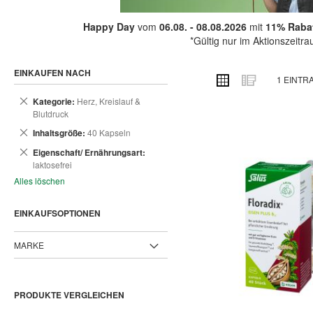
Happy Day
vom
06.08. - 08.08.2026
mit
11% Rabat
*Gültig nur im Aktionszeitr
EINKAUFEN NACH
ANSICHT
Raster
Liste
1
EINTR
ALS
Dies
Kategorie
Herz, Kreislauf &
entfernen
Blutdruck
Dies
Inhaltsgröße
40 Kapseln
entfernen
Dies
Eigenschaft/ Ernährungsart
entfernen
laktosefrei
Alles löschen
EINKAUFSOPTIONEN
MARKE
PRODUKTE VERGLEICHEN