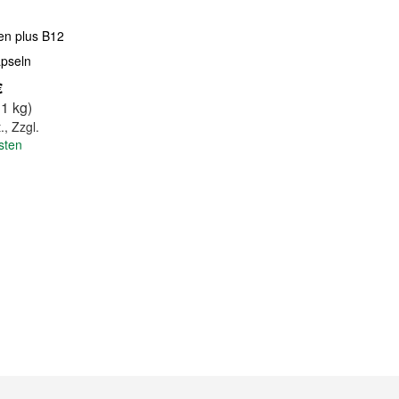
sen plus B12
pseln
€
 1 kg)
.
,
Zzgl.
sten