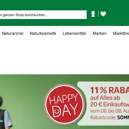
Mein
Mein
Suche
Konto
Wunschzettel
Naturarznei
Naturkosmetik
Lebensmittel
Marken
Marktfin