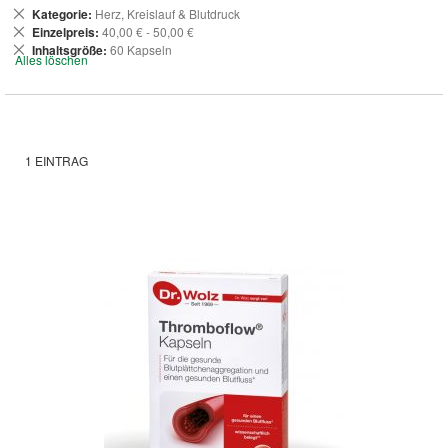
Dies
Kategorie
Herz, Kreislauf & Blutdruck
entfernen
Dies
Einzelpreis
40,00 € - 50,00 €
entfernen
Dies
Inhaltsgröße
60 Kapseln
Alles löschen
entfernen
1
EINTRAG