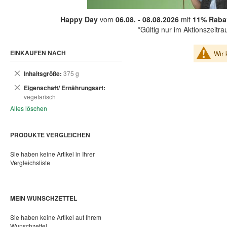
Happy Day
vom
06.08. - 08.08.2026
mit
11% Rabat
*Gültig nur im Aktionszeitr
EINKAUFEN NACH
Wir 
Dies
Inhaltsgröße
375 g
entfernen
Dies
Eigenschaft/ Ernährungsart
entfernen
vegetarisch
Alles löschen
PRODUKTE VERGLEICHEN
Sie haben keine Artikel in Ihrer
Vergleichsliste
MEIN WUNSCHZETTEL
Sie haben keine Artikel auf Ihrem
Wunschzettel.