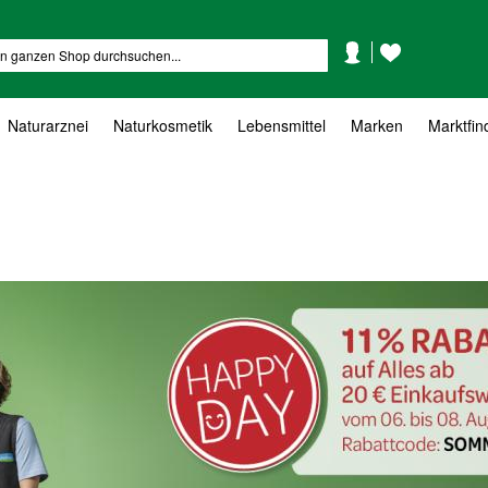
Mein
Mein
Suche
Konto
Wunschzettel
Naturarznei
Naturkosmetik
Lebensmittel
Marken
Marktfin