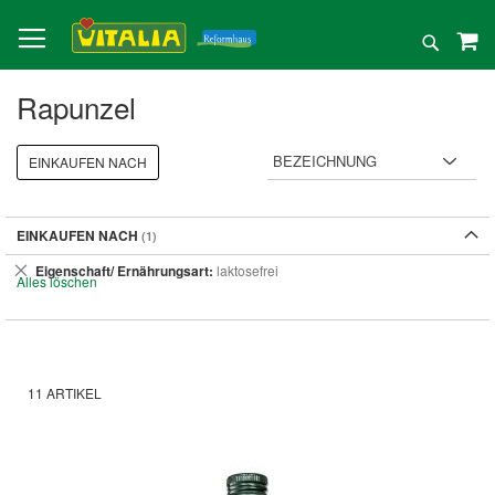
Direkt
zum
Suche
Inhalt
Rapunzel
EINKAUFEN NACH
EINKAUFEN NACH
Dies
Eigenschaft/ Ernährungsart
laktosefrei
Alles löschen
entfernen
11
ARTIKEL