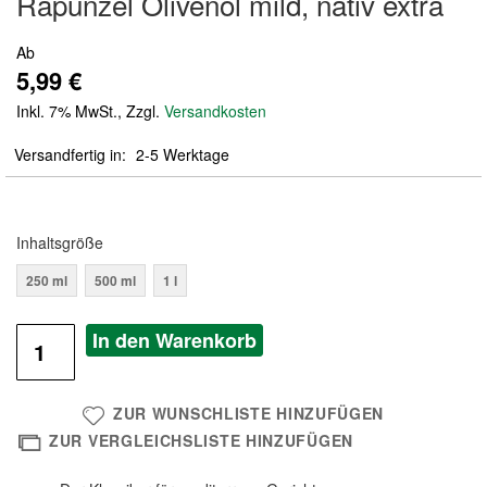
Rapunzel Olivenöl mild, nativ extra
der
Bildergalerie
Ab
springen
5,99 €
Inkl. 7% MwSt.
,
Zzgl.
Versandkosten
Versandfertig in
2-5 Werktage
Inhaltsgröße
250 ml
500 ml
1 l
In den Warenkorb
ZUR WUNSCHLISTE HINZUFÜGEN
ZUR VERGLEICHSLISTE HINZUFÜGEN