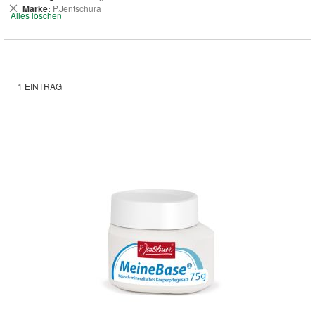
entfernen
Dies
Marke
P.Jentschura
Alles löschen
entfernen
1
EINTRAG