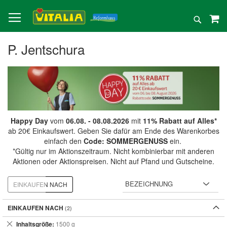
Direkt
zum
Suche
Inhalt
P. Jentschura
Happy Day
vom
06.08. - 08.08.2026
mit
11% Rabatt auf Alles*
ab 20€ Einkaufswert. Geben Sie dafür am Ende des Warenkorbes
einfach den
Code: SOMMERGENUSS
ein.
*Gültig nur im Aktionszeitraum. Nicht kombinierbar mit anderen
Aktionen oder Aktionspreisen. Nicht auf Pfand und Gutscheine.
EINKAUFEN NACH
EINKAUFEN NACH
Dies
Inhaltsgröße
1500 g