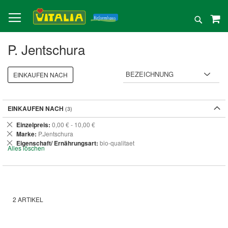
Direkt
zum
Suche
Inhalt
P. Jentschura
EINKAUFEN NACH
EINKAUFEN NACH
Dies
Einzelpreis
0,00 € - 10,00 €
entfernen
Dies
Marke
P.Jentschura
entfernen
Dies
Eigenschaft/ Ernährungsart
bio-qualitaet
Alles löschen
entfernen
2
ARTIKEL