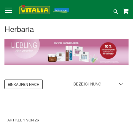
Direkt
zum
Suche
Inhalt
Herbaria
EINKAUFEN NACH
ARTIKEL
1
VON
26