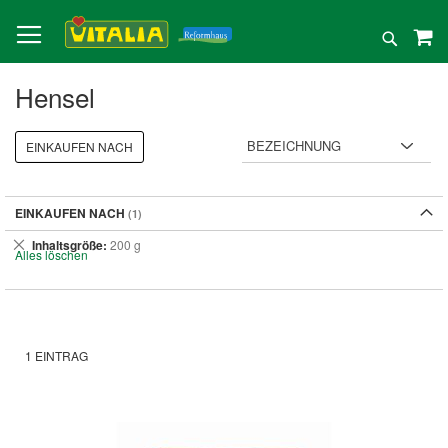
Direkt
zum
Suche
Inhalt
Hensel
EINKAUFEN NACH
EINKAUFEN NACH
Dies
Inhaltsgröße
200 g
Alles löschen
entfernen
1
EINTRAG