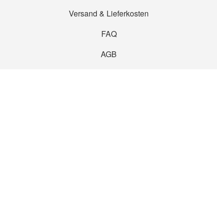
Versand & Lieferkosten
FAQ
AGB
Privatsphäre & Datenschutz
Widerrufsbelehrung
Widerruf erklären
Zahlarten