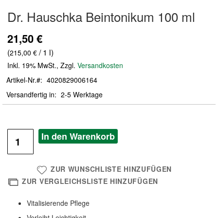
Zum
Dr. Hauschka Beintonikum 100 ml
Anfang
der
Bildergalerie
21,50 €
springen
(
/ 1 l)
215,00 €
Inkl. 19% MwSt.
,
Zzgl.
Versandkosten
Artikel-Nr.
4020829006164
Versandfertig in
2-5 Werktage
In den Warenkorb
ZUR WUNSCHLISTE HINZUFÜGEN
ZUR VERGLEICHSLISTE HINZUFÜGEN
Vitalisierende Pflege
Verleiht Leichtigkeit