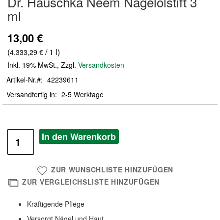
Dr. Hauschka Neem Nagelölstift 3
der
ml
Bildergalerie
springen
13,00 €
(
/ 1 l)
4.333,29 €
Inkl. 19% MwSt.
,
Zzgl.
Versandkosten
Artikel-Nr.
42239611
Versandfertig in
2-5 Werktage
In den Warenkorb
ZUR WUNSCHLISTE HINZUFÜGEN
ZUR VERGLEICHSLISTE HINZUFÜGEN
Kräftigende Pflege
Versorgt Nägel und Haut