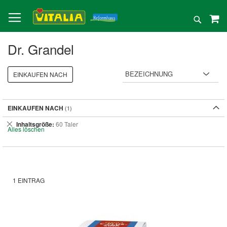
Direkt
zum
Suche
Inhalt
Dr. Grandel
EINKAUFEN NACH
EINKAUFEN NACH
Dies
Inhaltsgröße
60 Taler
Alles löschen
entfernen
1
EINTRAG