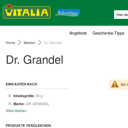
Suche
Angebote
Geschenke-Tipps
Home
Marken
Dr. Grandel
Dr. Grandel
EINKAUFEN NACH
Wir 
Dies
Inhaltsgröße
35 g
entfernen
Dies
Marke
DR. GRANDEL
entfernen
Alles löschen
PRODUKTE VERGLEICHEN