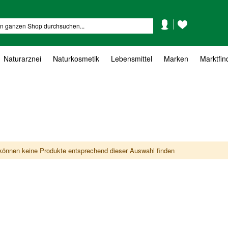
Mein
Mein
Suche
Konto
Wunschzettel
Naturarznei
Naturkosmetik
Lebensmittel
Marken
Marktfin
können keine Produkte entsprechend dieser Auswahl finden