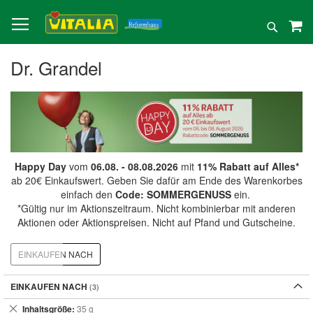
Direkt
zum
Suche
Inhalt
Dr. Grandel
Happy Day
vom
06.08. - 08.08.2026
mit
11% Rabatt auf Alles*
ab 20€ Einkaufswert. Geben Sie dafür am Ende des Warenkorbes
einfach den
Code: SOMMERGENUSS
ein.
*Gültig nur im Aktionszeitraum. Nicht kombinierbar mit anderen
Aktionen oder Aktionspreisen. Nicht auf Pfand und Gutscheine.
EINKAUFEN NACH
EINKAUFEN NACH
Dies
Inhaltsgröße
35 g