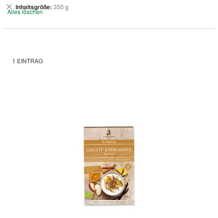
Dies
Inhaltsgröße
350 g
Alles löschen
entfernen
1
EINTRAG