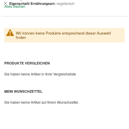
entfernen
Dies
Eigenschaft/ Ernährungsart
vegetarisch
Alles löschen
entfernen
Wir können keine Produkte entsprechend dieser Auswahl
finden
PRODUKTE VERGLEICHEN
Sie haben keine Artikel in Ihrer Vergleichsliste
MEIN WUNSCHZETTEL
Sie haben keine Artikel auf Ihrem Wunschzettel.