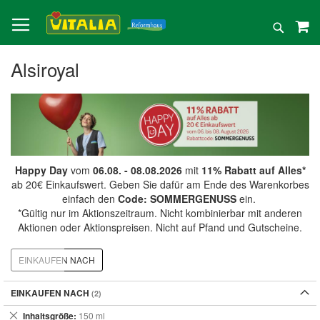
Direkt
zum
Suche
Inhalt
Alsiroyal
Happy Day
vom
06.08. - 08.08.2026
mit
11% Rabatt auf Alles*
ab 20€ Einkaufswert. Geben Sie dafür am Ende des Warenkorbes
einfach den
Code: SOMMERGENUSS
ein.
*Gültig nur im Aktionszeitraum. Nicht kombinierbar mit anderen
Aktionen oder Aktionspreisen. Nicht auf Pfand und Gutscheine.
EINKAUFEN NACH
EINKAUFEN NACH
Dies
Inhaltsgröße
150 ml