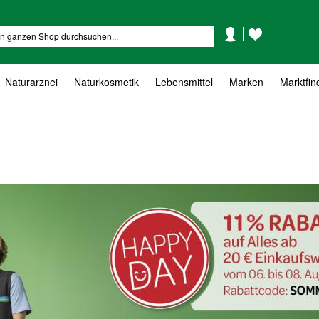
Mein
Mein
Suche
Konto
Wunschzettel
Naturarznei
Naturkosmetik
Lebensmittel
Marken
Marktfin