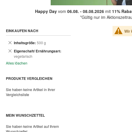
Happy Day
vom
06.08. - 08.08.2026
mit
11% Rabat
*Gültig nur im Aktionszeitr
EINKAUFEN NACH
Wir 
Dies
Inhaltsgröße
500 g
entfernen
Dies
Eigenschaft/ Ernährungsart
entfernen
vegetarisch
Alles löschen
PRODUKTE VERGLEICHEN
Sie haben keine Artikel in Ihrer
Vergleichsliste
MEIN WUNSCHZETTEL
Sie haben keine Artikel auf Ihrem
Wunschzettel.